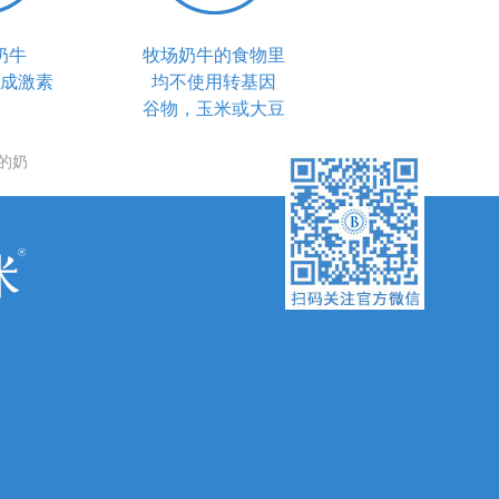
奶牛
牧场奶牛的食物里
成激素
均不使用转基因
谷物，玉米或大豆
的奶